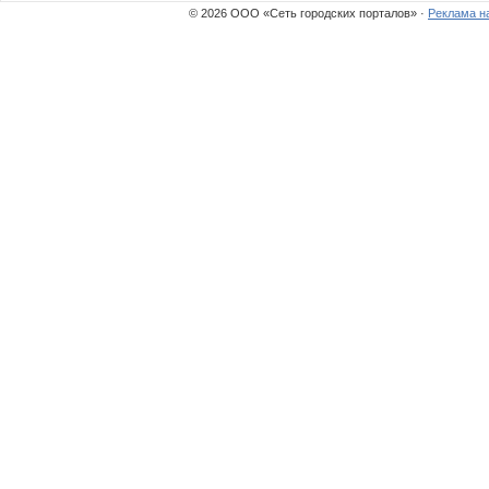
Рутта
Natani
© 2026 ООО «Сеть городских порталов» ·
Реклама н