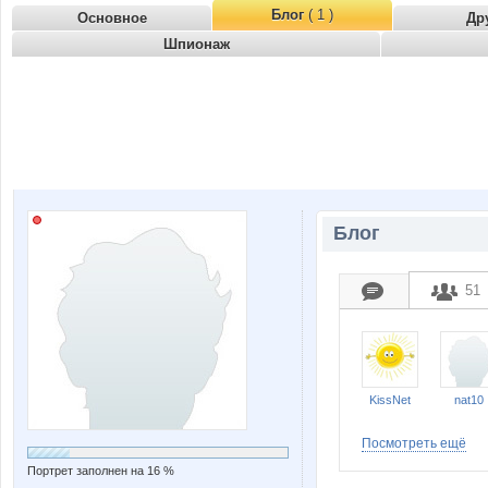
Блог
( 1 )
Основное
Др
Шпионаж
Блог
51
KissNet
nat10
Посмотреть ещё
Портрет заполнен на 16 %