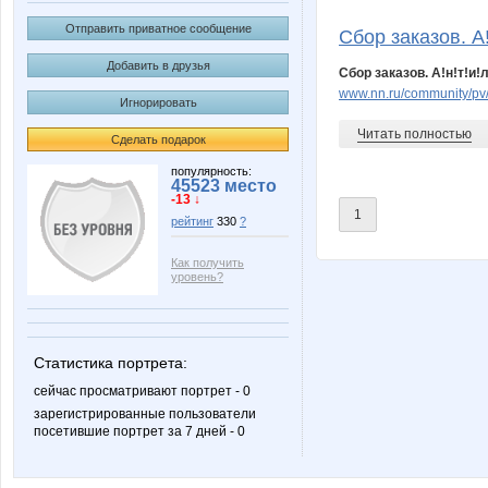
vasj
Airen
Отправить приватное сообщение
Сбор заказов. А!н
Добавить в друзья
Сбор заказов. А!н!т!и
www.nn.ru/community/p
Игнорировать
Мосенок
nat
Читать полностью
Сделать подарок
популярность:
45523 место
-13 ↓
Chupsik
lala88
1
рейтинг
330
?
Как получить
уровень?
natalia530
nizhego
Статистика портрета:
сейчас просматривают портрет - 0
nadica
Змеюшк
зарегистрированные пользователи
посетившие портрет за 7 дней - 0